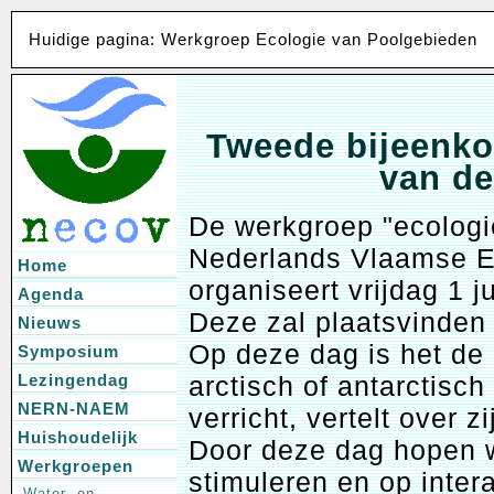
Huidige pagina: Werkgroep Ecologie van Poolgebieden
Tweede bijeenko
van de
De werkgroep "ecologi
Nederlands Vlaamse E
Home
organiseert vrijdag 1 
Agenda
Deze zal plaatsvinden 
Nieuws
Op deze dag is het de 
Symposium
arctisch of antarctisc
Lezingendag
NERN-NAEM
verricht, vertelt over 
Huishoudelijk
Door deze dag hopen w
Werkgroepen
stimuleren en op inte
Water- en