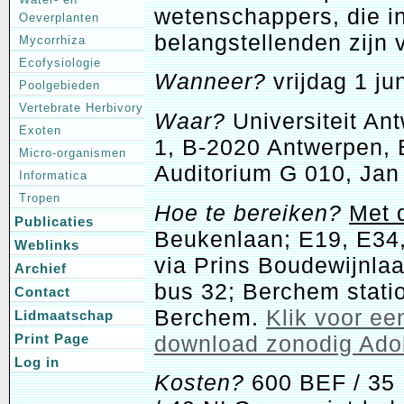
wetenschappers, die i
Oeverplanten
belangstellenden zijn 
Mycorrhiza
Ecofysiologie
Wanneer?
vrijdag 1 ju
Poolgebieden
Vertebrate Herbivory
Waar?
Universiteit A
Exoten
1, B-2020 Antwerpen,
Micro-organismen
Auditorium G 010, Jan
Informatica
Tropen
Hoe te bereiken?
Met 
Publicaties
Beukenlaan; E19, E34, 
Weblinks
via Prins Boudewijnla
Archief
bus 32; Berchem statio
Contact
Berchem.
Klik voor ee
Lidmaatschap
download zonodig Ado
Print Page
Log in
Kosten?
600 BEF / 35