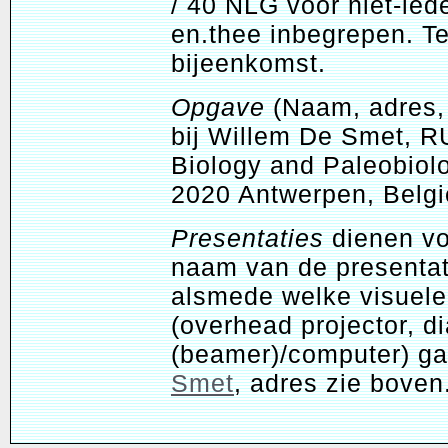
/ 40 NLG voor niet-lede
en.thee inbegrepen. T
bijeenkomst.
Opgave
(Naam, adres, 
bij Willem De Smet, R
Biology and Paleobiol
2020 Antwerpen, Belgi
Presentaties
dienen vo
naam van de presentato
alsmede welke visuele
(overhead projector, di
(beamer)/computer) g
Smet
, adres zie boven