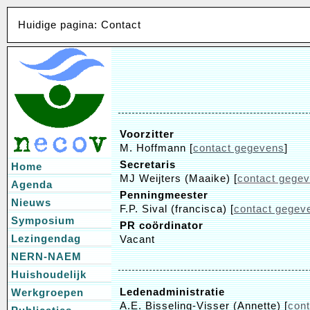
Huidige pagina: Contact
Voorzitter
M. Hoffmann [
contact gegevens
]
Secretaris
Home
MJ Weijters (Maaike) [
contact gege
Agenda
Penningmeester
Nieuws
F.P. Sival (francisca) [
contact gegev
Symposium
PR coördinator
Lezingendag
Vacant
NERN-NAEM
Huishoudelijk
Ledenadministratie
Werkgroepen
A.E. Bisseling-Visser (Annette) [
con