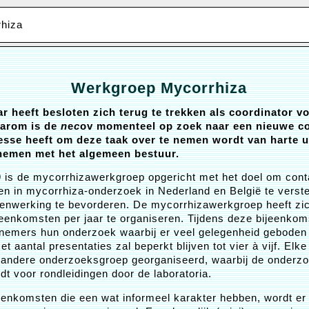
rhiza
Werkgroep Mycorrhiza
r heeft besloten zich terug te trekken als coordinator v
arom is de
n
e
c
ov momenteel op zoek naar een nieuwe co
resse heeft om deze taak over te nemen wordt van harte 
 nemen met het algemeen bestuur.
99 is de mycorrhizawerkgroep opgericht met het doel om con
en in mycorrhiza-onderzoek in Nederland en België te verst
enwerking te bevorderen. De mycorrhizawerkgroep heeft zich
jeenkomsten per jaar te organiseren. Tijdens deze bijeenko
lnemers hun onderzoek waarbij er veel gelegenheid geboden
et aantal presentaties zal beperkt blijven tot vier à vijf. Elk
 andere onderzoeksgroep georganiseerd, waarbij de onderz
dt voor rondleidingen door de laboratoria.
eenkomsten die een wat informeel karakter hebben, wordt er