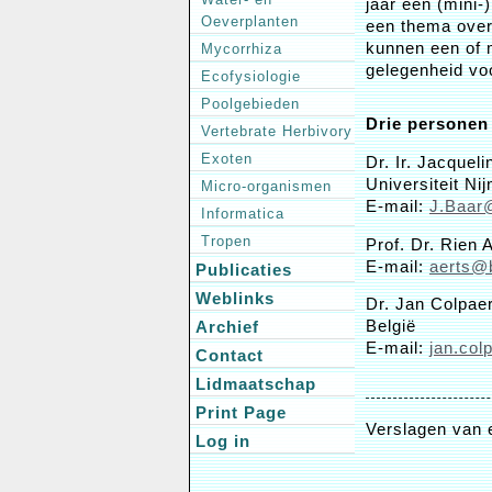
jaar een (mini
Oeverplanten
een thema over
kunnen een of m
Mycorrhiza
gelegenheid vo
Ecofysiologie
Poolgebieden
Drie personen
Vertebrate Herbivory
Exoten
Dr. Ir. Jacquel
Universiteit Ni
Micro-organismen
E-mail:
J.Baa
Informatica
Tropen
Prof. Dr. Rien 
E-mail:
aerts@b
Publicaties
Weblinks
Dr. Jan Colpaer
België
Archief
E-mail:
jan.col
Contact
Lidmaatschap
Print Page
Verslagen van 
Log in