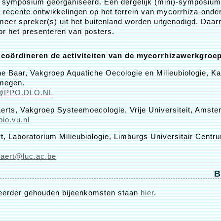
-) symposium georganiseerd. Een dergelijk (mini)-symposium
 recente ontwikkelingen op het terrein van mycorrhiza-onde
eer spreker(s) uit het buitenland worden uitgenodigd. Daarn
or het presenteren van posters.
 coördineren de activiteiten van de mycorrhizawerkgroep
ine Baar, Vakgroep Aquatiche Oecologie en Milieubiologie, Ka
jmegen.
r@PPO.DLO.NL
Aerts, Vakgroep Systeemoecologie, Vrije Universiteit, Amst
io.vu.nl
t, Laboratorium Milieubiologie, Limburgs Universitair Cent
paert@luc.ac.be
B
eerder gehouden bijeenkomsten staan
hier
.