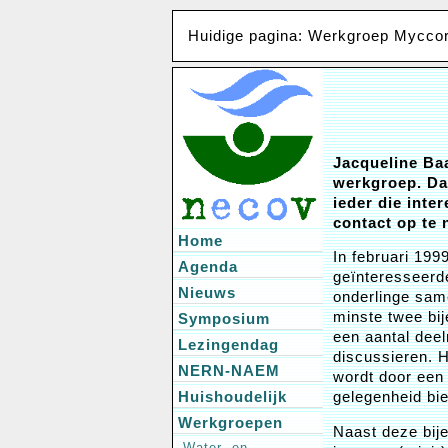
Huidige pagina: Werkgroep Mycco
Jacqueline Baa
werkgroep. Da
ieder die inte
contact op te
Home
In februari 19
Agenda
geïnteresseerd
Nieuws
onderlinge sam
minste twee bi
Symposium
een aantal dee
Lezingendag
discussieren. H
NERN-NAEM
wordt door een
Huishoudelijk
gelegenheid bie
Werkgroepen
Naast deze bij
Water- en