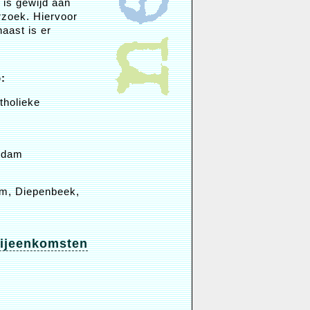
 is gewijd aan
rzoek. Hiervoor
aast is er
:
tholieke
erdam
rum, Diepenbeek,
ijeenkomsten