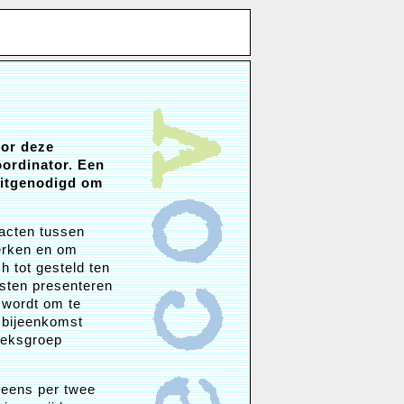
oor deze
ordinator. Een
uitgenodigd om
tacten tussen
erken en om
 tot gesteld ten
msten presenteren
 wordt om te
e bijeenkomst
oeksgroep
 eens per twee