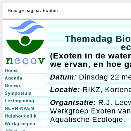
Huidige pagina: Exoten
Themadag Bio-
e
(Exoten in de wate
we ervan, en hoe 
Home
Datum:
Dinsdag 22 me
Agenda
Nieuws
Locatie:
RIKZ, Kortena
Symposium
Organisatie:
R.J. Leew
Lezingendag
NERN-NAEM
Werkgroep Exoten van 
Huishoudelijk
Aquatische Ecologie.
Werkgroepen
Water- en