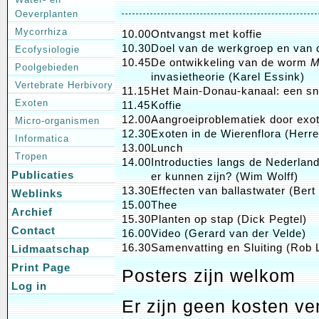
Oeverplanten
Mycorrhiza
10.00
Ontvangst met koffie
10.30
Doel van de werkgroep en van 
Ecofysiologie
10.45
De ontwikkeling van de worm
M
Poolgebieden
invasietheorie (Karel Essink)
Vertebrate Herbivory
11.15
Het Main-Donau-kanaal: een sn
Exoten
11.45
Koffie
12.00
Aangroeiproblematiek door exo
Micro-organismen
12.30
Exoten in de Wierenflora (Herr
Informatica
13.00
Lunch
Tropen
14.00
Introducties langs de Nederlan
Publicaties
er kunnen zijn? (Wim Wolff)
13.30
Effecten van ballastwater (Bert
Weblinks
15.00
Thee
Archief
15.30
Planten op stap (Dick Pegtel)
Contact
16.00
Video (Gerard van der Velde)
16.30
Samenvatting en Sluiting (Rob 
Lidmaatschap
Print Page
Posters zijn welkom
Log in
Er zijn geen kosten v