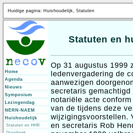
Huidige pagina: Huishoudelijk, Statuten
Statuten en h
Op 31 augustus 1999 z
Home
ledenvergadering de c
Agenda
aanwezigen doorgenom
Nieuws
secretaris gemachtigd 
Symposium
notariële acte confor
Lezingendag
van de tijdens deze 
NERN-NAEM
wijzigingsvoorstellen.
Huishoudelijk
en secretaris Rob Hen
Statuten en HHR
Draaiboek