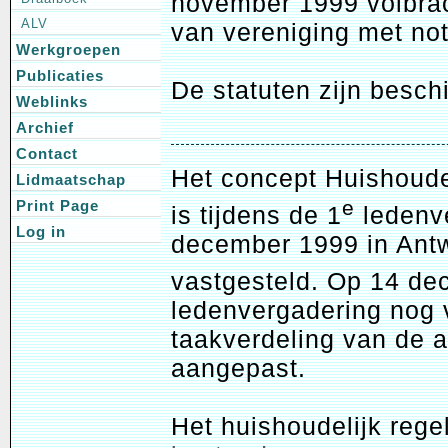
november 1999 volbra
ALV
van vereniging met not
Werkgroepen
Publicaties
De statuten zijn besch
Weblinks
Archief
Contact
Het concept Huishoude
Lidmaatschap
e
Print Page
is tijdens de 1
ledenv
Log in
december 1999 in Ant
vastgesteld. Op 14 dec
ledenvergadering nog v
taakverdeling van de 
aangepast.
Het huishoudelijk reg