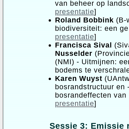
van beheer op lands
presentatie
]
Roland Bobbink
(B-w
biodiversiteit: een g
presentatie
]
Francisca Sival
(Siv
Nusselder
(Provinci
(NMI) - Uitmijnen: e
bodems te verschrale
Karen Wuyst
(UAntw
bosrandstructuur en 
bosrandeffecten van 
presentatie
]
Sessie 3: Emissie