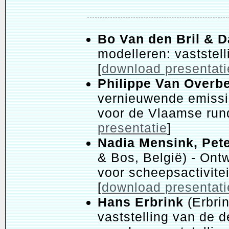
Bo Van den Bril & D
modelleren: vaststel
[
download presentati
Philippe Van Overb
vernieuwende emissi
voor de Vlaamse run
presentatie
]
Nadia Mensink, Pet
& Bos, België) - Ont
voor scheepsactivite
[
download presentati
Hans Erbrink
(Erbri
vaststelling van de d