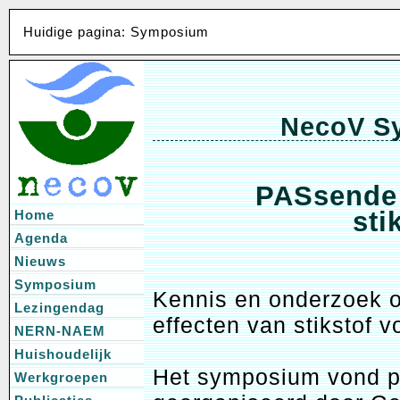
Huidige pagina: Symposium
NecoV Sy
PASsende 
sti
Home
Agenda
Nieuws
Symposium
Kennis en onderzoek o
Lezingendag
effecten van stikstof 
NERN-NAEM
Huishoudelijk
Het symposium vond pl
Werkgroepen