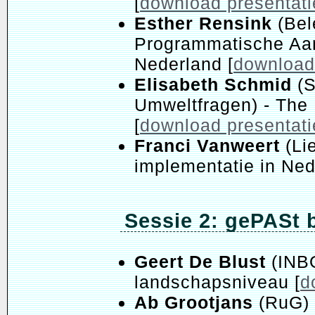
[
download presentati
Esther Rensink
(Bel
Programmatische Aan
Nederland [
download
Elisabeth Schmid
(S
Umweltfragen) - The
[
download presentati
Franci Vanweert
(Li
implementatie in Ned
Sessie 2: gePASt 
Geert De Blust
(INBO
landschapsniveau [
d
Ab Grootjans
(RuG) 