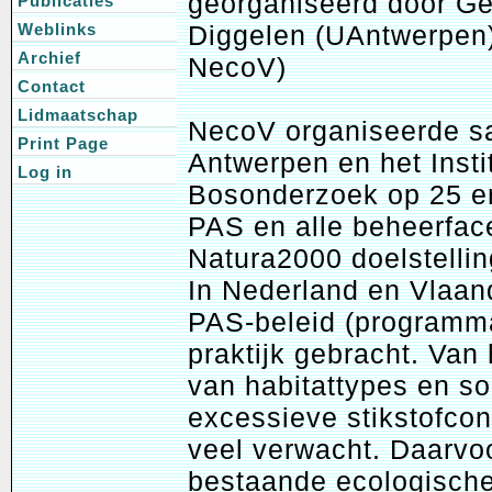
georganiseerd door Ge
Publicaties
Diggelen (UAntwerpen
Weblinks
Archief
NecoV)
Contact
Lidmaatschap
NecoV organiseerde sa
Print Page
Antwerpen en het Insti
Log in
Bosonderzoek op 25 e
PAS en alle beheerfac
Natura2000 doelstellin
In Nederland en Vlaand
PAS-beleid (programma
praktijk gebracht. Van
van habitattypes en so
excessieve stikstofcon
veel verwacht. Daarvo
bestaande ecologische