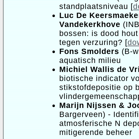
standplaatsniveau [
d
Luc De Keersmaeker
Vandekerkhove
(INB
bossen: is dood hout
tegen verzuring? [
do
Fons Smolders
(B-w
aquatisch milieu
Michiel Wallis de Vr
biotische indicator v
stikstofdepositie op 
vlindergemeenschap
Marijn Nijssen & Jo
Bargerveen) - Identif
atmosferische N depos
mitigerende beheer