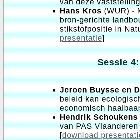
van deze vaststelling
Hans Kros
(WUR) - M
bron-gerichte landb
stikstofpositie in Na
presentatie
]
Sessie 4
Jeroen Buysse en D
beleid kan ecologis
economisch haalbaa
Hendrik Schoukens
van PAS Vlaanderen 
[
download presentati