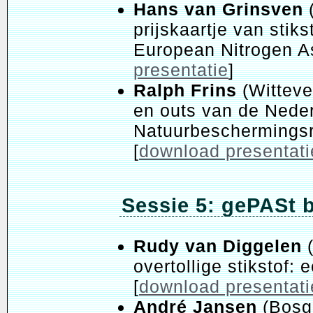
Hans van Grinsven
(
prijskaartje van stiks
European Nitrogen A
presentatie
]
Ralph Frins
(Witteve
en outs van de Nede
Natuurbeschermingsr
[
download presentati
Sessie 5: gePASt 
Rudy van Diggelen
(
overtollige stikstof
[
download presentati
André Jansen
(Bosg