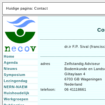
Huidige pagina: Contact
Co
dr.ir F.P. Sival (francis
Home
Agenda
adres
Zelfstandig Adviseur
Nieuws
Bodemkunde en Landsc
Giltaylaan 4
Symposium
6703 GB Wageningen
Lezingendag
Nederland
NERN-NAEM
telefoon:
06 41118661
Huishoudelijk
Werkgroepen