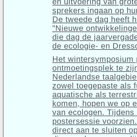
en uitvoering van gr
sprekers ingaan op hun 
De tweede dag heeft he
"Nieuwe ontwikkelinge
die dag de jaarvergad
de ecologie- en Dressc
Het wintersymposium p
ontmoetingsplek te zijn
Nederlandse taalgebie
zowel toegepaste als 
aquatische als terres
komen, hopen we op ee
van ecologen. Tijdens
postersessie voorzien.
direct aan te sluiten 