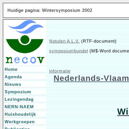
Huidige pagina: Wintersymposium 2002
Notulen A.L.V.
(RTF-document)
symposiumbundel
(M$-Word docume
Home
informatie
Nederlands-Vlaam
Agenda
Nieuws
Symposium
Lezingendag
NERN-NAEM
Wi
Huishoudelijk
Werkgroepen