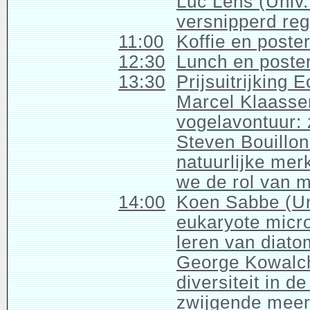
Luc Lens (Univ.
versnipperd re
11:00
Koffie en poste
12:30
Lunch en poste
13:30
Prijsuitrijking 
Marcel Klaass
vogelavontuur: 
Steven Bouillon
natuurlijke mer
we de rol van 
14:00
Koen Sabbe (Un
eukaryote micr
leren van diat
George Kowalc
diversiteit in d
zwijgende meer