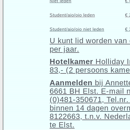
Niet leden
€ 
Student/aio/oio leden
€ 
Student/aio/oio niet leden
€ 
U kunt
lid worden
van 
per jaar.
Hotelkamer
Holliday 
83,- (2 persoons kame
Aanmelden
bij Annett
6661 BH Elst. E-mail 
(0)481-350671, Tel.nr
binnen 14 dagen ove
8122663,
t.n.v. Neder
te Elst.