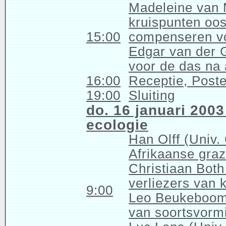
Madeleine van M
kruispunten oos
15:00
compenseren vo
Edgar van der G
voor de das na
16:00
Receptie, Poste
19:00
Sluiting
do. 16 januari 200
ecologie
Han Olff (Univ.
Afrikaanse gra
Christiaan Bo
verliezers van 
9:00
Leo Beukeboom 
van soortsvormi