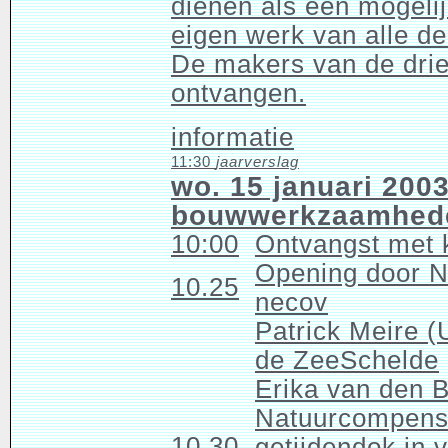
dienen als een mogelij
eigen werk van alle d
De makers van de drie 
ontvangen.
informatie
11:30
jaarverslag
wo. 15 januari 2003
bouwwerkzaamhed
10:00
Ontvangst met k
Opening door Ni
10.25
necov
Patrick Meire 
de ZeeSchelde
Erika van den B
Natuurcompensa
10.30
getijdendok in v