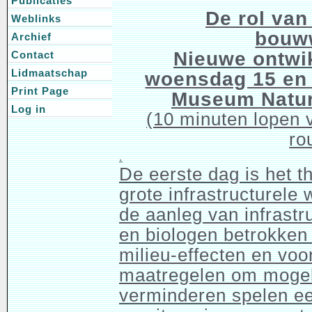
Publicaties
De rol van
Weblinks
bouw
Archief
Nieuwe ontwik
Contact
Lidmaatschap
woensdag 15 en 
Print Page
Museum Natur
Log in
(10 minuten lopen 
ro
.
De eerste dag is het t
grote infrastructurele
de aanleg van infrast
en biologen betrokken
milieu-effecten en voo
maatregelen om mogeli
verminderen spelen een