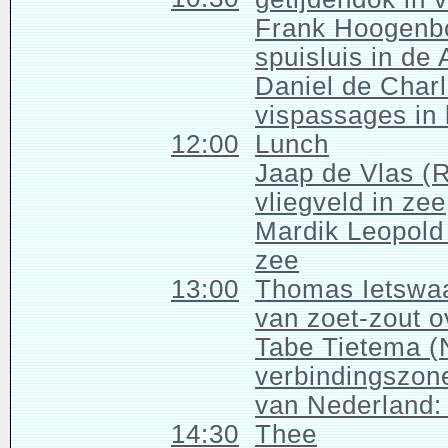
Frank Hoogenb
spuisluis in de A
Daniel de Charl
vispassages in
12:00
Lunch
Jaap de Vlas (R
vliegveld in zee
Mardik Leopold
zee
13:00
Thomas Ietswaa
van zoet-zout 
Tabe Tietema (
verbindingszone
van Nederland:
14:30
Thee