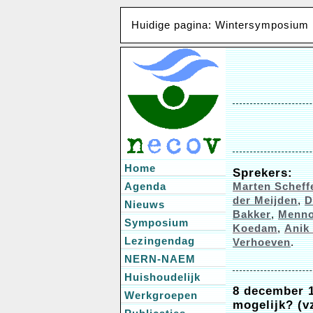
Huidige pagina: Wintersymposium
Home
Sprekers:
Agenda
Marten Scheff
der Meijden
,
D
Nieuws
Bakker
,
Menno
Symposium
Koedam
,
Anik
Lezingendag
Verhoeven
.
NERN-NAEM
Huishoudelijk
8 december 1
Werkgroepen
mogelijk? (v