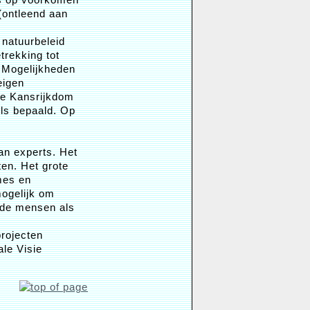
(ontleend aan
 natuurbeleid
etrekking tot
, Mogelijkheden
eigen
de Kansrijkdom
els bepaald. Op
an experts. Het
ten. Het grote
mes en
mogelijk om
ende mensen als
projecten
ale Visie