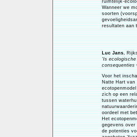
ruimtelijk-ecolo
Wanneer we mod
soorten (voorsp
gevoeligheidsa
resultaten aan 
Luc Jans
, Rij
'Is ecologische
consequenties 
Voor het inscha
Natte Hart van
ecotopenmodel
zich op een re
tussen waterhu
natuurwaarderi
oordeel met bet
Het ecotopenmo
gegevens over w
de potenties vo
zogeheten 'fuz