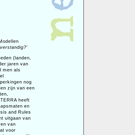
Modellen
 verstandig?'
ieden (landen,
der jaren van
il men als
el
eperkingen nog
len zijn van een
ten,
ALTERRA heeft
chapsmaten en
ysis and Rules
nt uitgaan van
ren van
at voor