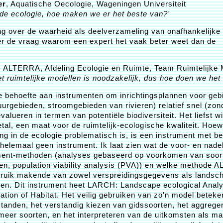
er
, Aquatische Oecologie, Wageningen Universiteit
 de ecologie, hoe maken we er het beste van?'
ng over de waarheid als deelverzameling van onafhankelijke
er de vraag waarom een expert het vaak beter weet dan de
, ALTERRA, Afdeling Ecologie en Ruimte, Team Ruimtelijke 
t ruimtelijke modellen is noodzakelijk, dus hoe doen we het
e behoefte aan instrumenten om inrichtingsplannen voor geb
uurgebieden, stroomgebieden van rivieren) relatief snel (zon
valueren in termen van potentiële biodiversiteit. Het liefst w
tal, een maat voor de ruimtelijk-ecologische kwaliteit. Hoew
ing in de ecologie problematisch is, is een instrument met b
n helemaal geen instrument. Ik laat zien wat de voor- en nade
ent-methoden (analyses gebaseerd op voorkomen van soor
n, population viability analysis (PVA)) en welke methode 
bruik makende van zowel verspreidingsgegevens als lands
len. Dit instrument heet LARCH: Landscape ecological Anal
ration of Habitat. Het veilig gebruiken van zo'n model beteke
tanden, het verstandig kiezen van gidssoorten, het aggrege
meer soorten, en het interpreteren van de uitkomsten als ma