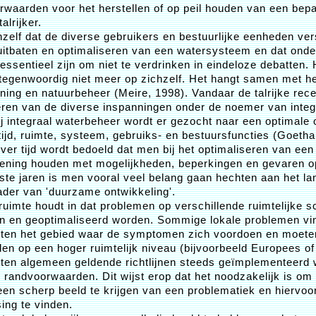
rwaarden voor het herstellen of op peil houden van een bep
alrijker.
zelf dat de diverse gebruikers en bestuurlijke eenheden ver
uitbaten en optimaliseren van een watersysteem en dat onde
sentieel zijn om niet te verdrinken in eindeloze debatten.
 tegenwoordig niet meer op zichzelf. Het hangt samen met he
ening en natuurbeheer (Meire, 1998). Vandaar de talrijke recen
teren van de diverse inspanningen onder de noemer van integ
j integraal waterbeheer wordt er gezocht naar een optimale 
 tijd, ruimte, systeem, gebruiks- en bestuursfuncties (Goetha
over tijd wordt bedoeld dat men bij het optimaliseren van e
ening houden met mogelijkheden, beperkingen en gevaren op
tste jaren is men vooral veel belang gaan hechten aan het la
ader van 'duurzame ontwikkeling'.
 ruimte houdt in dat problemen op verschillende ruimtelijke 
 en geoptimaliseerd worden. Sommige lokale problemen vi
iten het gebied waar de symptomen zich voordoen en moeten
n op een hoger ruimtelijk niveau (bijvoorbeeld Europees of
ten algemeen geldende richtlijnen steeds geïmplementeerd
 randvoorwaarden. Dit wijst erop dat het noodzakelijk is om 
en scherp beeld te krijgen van een problematiek en hiervo
sing te vinden.