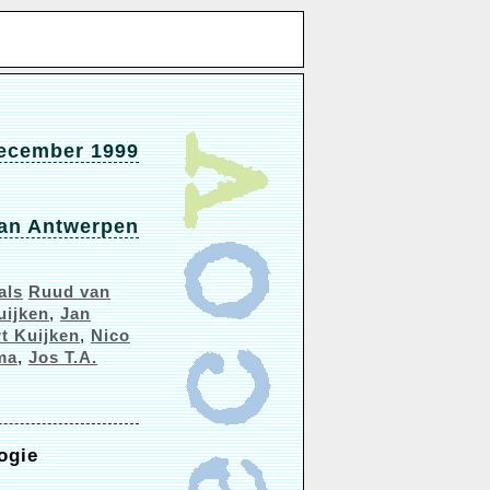
december 1999
an Antwerpen
als
Ruud van
uijken
,
Jan
t Kuijken
,
Nico
ma
,
Jos T.A.
ogie