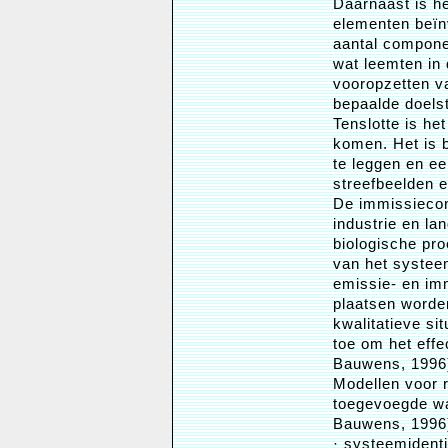
Daarnaast is h
elementen beïn
aantal componen
wat leemten in 
vooropzetten va
bepaalde doelst
Tenslotte is he
komen. Het is b
te leggen en ee
streefbeelden 
De immissiecon
industrie en la
biologische pr
van het systee
emissie- en im
plaatsen worden
kwalitatieve si
toe om het eff
Bauwens, 1996
Modellen voor r
toegevoegde w
Bauwens, 1996
· systeemidenti