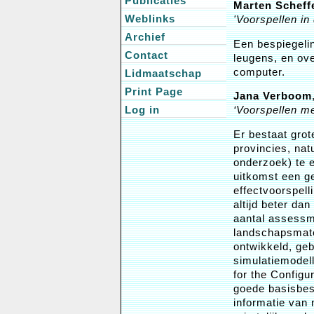
Publicaties
Marten Scheff
Weblinks
'Voorspellen in
Archief
Een bespiegeli
Contact
leugens, en ov
computer.
Lidmaatschap
Print Page
Jana Verboom
Log in
‘Voorspellen me
Er bestaat grot
provincies, nat
onderzoek) te e
uitkomst een ge
effectvoorspell
altijd beter da
aantal assessm
landschapsmate
ontwikkeld, ge
simulatiemodel
for the Configu
goede basisbes
informatie van 