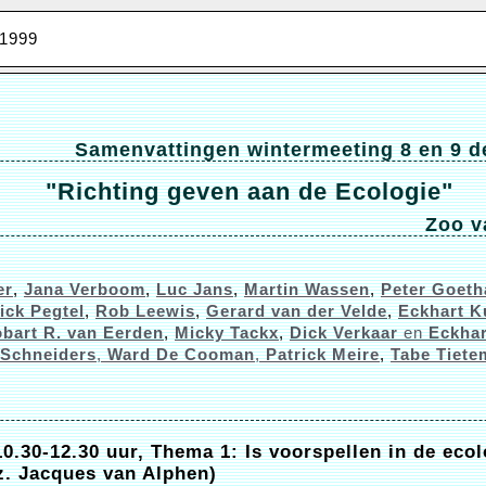
 1999
Samenvattingen wintermeeting 8 en 9 
"Richting geven aan de Ecologie"
Zoo v
er
,
Jana Verboom
,
Luc Jans
,
Martin Wassen
,
Peter Goeth
ick Pegtel
,
Rob Leewis
,
Gerard van der Velde
,
Eckhart K
bart R. van Eerden
,
Micky Tackx
,
Dick Verkaar
en
Eckhar
 Schneiders
,
Ward De Cooman
,
Patrick Meire
,
Tabe Tiete
0.30-12.30 uur, Thema 1: Is voorspellen in de ecol
z. Jacques van Alphen)