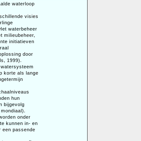
aalde waterloop
schillende visies
rlinge
 Het waterbeheer
t milieubeheer,
te initiatieven
raal
oplossing door
ls, 1999).
en watersysteem
 korte als lange
ngetermijn
schaalniveaus
nden hun
 bijgevolg
 mondiaal).
 worden onder
te kunnen in- en
or een passende