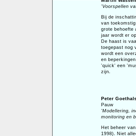
Martin Wasse
'Voorspellen va
Bij de inschatt
van toekomstig 
grote behoefte 
jaar wordt er o
De haast is vaa
toegepast nog v
wordt een over
en beperkingen,
'quick' een 'mus
zijn.
Peter Goethal
Pauw
'Modellering, i
monitoring en 
Het beheer van
1998). Niet al