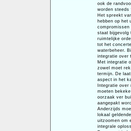
ook de randvoo
worden steeds t
Het spreekt van
hebben op het 
compromissen es
staat bijgevolg
ruimtelijke ord
tot het concer
waterbeheer. Bi
integratie over
Met integratie 
zowel moet rek
termijn. De laa
aspect in het k
Integratie over
moeten bekeken
oorzaak ver bu
aangepakt worde
Anderzijds moe
lokaal geldende
uitzoomen om e
integrale oplos