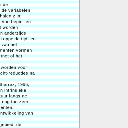
n de
 de variabelen
halen zijn;
e van begin- en
st worden
n anderzijds
koppelde tijd- en
 van het
ementen vormen
tnet of het
d worden voor
cht-reducties na
tierrez, 1996;
 intrinsieke
tuur langs de
 nog toe zeer
enten.
ontwikkeling van
n
gebied, de