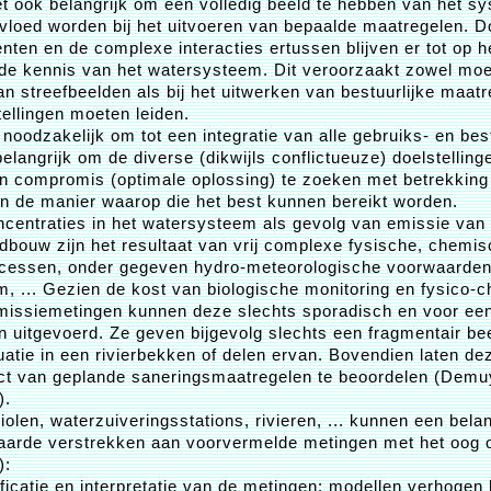
et ook belangrijk om een volledig beeld te hebben van het s
vloed worden bij het uitvoeren van bepaalde maatregelen. Do
ten en de complexe interacties ertussen blijven er tot op 
de kennis van het watersysteem. Dit veroorzaakt zowel moei
n streefbeelden als bij het uitwerken van bestuurlijke maatr
ellingen moeten leiden.
t noodzakelijk om tot een integratie van alle gebruiks- en bes
elangrijk om de diverse (dikwijls conflictueuze) doelstelling
n compromis (optimale oplossing) te zoeken met betrekking t
en de manier waarop die het best kunnen bereikt worden.
centraties in het watersysteem als gevolg van emissie van
ndbouw zijn het resultaat van vrij complexe fysische, chemi
ocessen, onder gegeven hydro-meteorologische voorwaarden,
m, ... Gezien de kost van biologische monitoring en fysico-
missiemetingen kunnen deze slechts sporadisch en voor een
 uitgevoerd. Ze geven bijgevolg slechts een fragmentair be
tuatie in een rivierbekken of delen ervan. Bovendien laten de
ect van geplande saneringsmaatregelen te beoordelen (Dem
).
iolen, waterzuiveringsstations, rivieren, ... kunnen een belan
aarde verstrekken aan voorvermelde metingen met het oog
):
ficatie en interpretatie van de metingen: modellen verhogen h