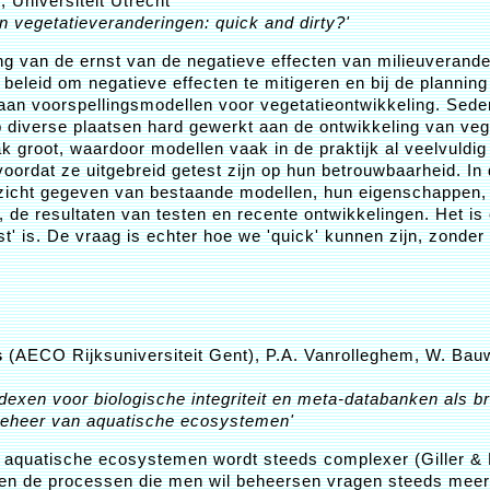
n
, Universiteit Utrecht
n vegetatieveranderingen: quick and dirty?'
ing van de ernst van de negatieve effecten van milieuverande
beleid om negatieve effecten te mitigeren en bij de planning
aan voorspellingsmodellen voor vegetatieontwikkeling. Sedert
p diverse plaatsen hard gewerkt aan de ontwikkeling van veg
k groot, waardoor modellen vaak in de praktijk al veelvuldi
oordat ze uitgebreid getest zijn op hun betrouwbaarheid. In
zicht gegeven van bestaande modellen, hun eigenschappen,
 de resultaten van testen en recente ontwikkelingen. Het is 
t' is. De vraag is echter hoe we 'quick' kunnen zijn, zonder al
s
(AECO Rijksuniversiteit Gent), P.A. Vanrolleghem, W. Ba
ndexen voor biologische integriteit en meta-databanken als b
beheer van aquatische ecosystemen'
 aquatische ecosystemen wordt steeds complexer (Giller &
leen de processen die men wil beheersen vragen steeds meer