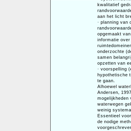
kwalitatief ged
randvoorwaarde
aan het licht b
· planning van 
randvoorwaarde
opgemaakt van 
informatie over
ruimtedomeinen
onderzochte (d
samen belangrij
opzetten van e
· voorspelling 
hypothetische 
te gaan.
Alhoewel waterk
Andersen, 1997
mogelijkheden v
waterwegen gek
weinig systema
Essentieel voor
de nodige meth
voorgeschreven