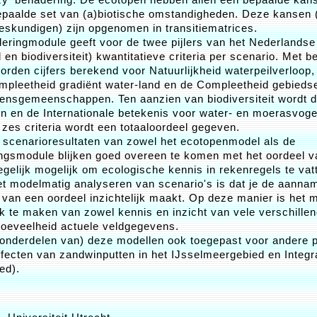
paalde set van (a)biotische omstandigheden. Deze kansen 
eskundigen) zijn opgenomen in transitiematrices.
eringmodule geeft voor de twee pijlers van het Nederlandse
d en biodiversiteit) kwantitatieve criteria per scenario. Met b
worden cijfers berekend voor Natuurlijkheid waterpeilverloop
ompleetheid gradiënt water-land en de Compleetheid gebieds
ensgemeenschappen. Ten aanzien van biodiversiteit wordt 
en en de Internationale betekenis voor water- en moerasvog
zes criteria wordt een totaaloordeel gegeven.
e scenarioresultaten van zowel het ecotopenmodel als de
ngsmodule blijken goed overeen te komen met het oordeel v
degelijk mogelijk om ecologische kennis in rekenregels te vat
et modelmatig analyseren van scenario's is dat je de aanna
van een oordeel inzichtelijk maakt. Op deze manier is het 
ik te maken van zowel kennis en inzicht van vele verschill
hoeveelheid actuele veldgegevens.
 (onderdelen van) deze modellen ook toegepast voor andere 
fecten van zandwinputten in het IJsselmeergebied en Integr
ed).