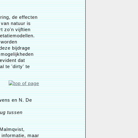
ring, de effecten
 van natuur is
 zo'n vijftien
etatiemodellen.
g worden
 deze bijdrage
 mogelijkheden
evident dat
 te 'dirty' te
uwens en N. De
rug tussen
 Malmqvist,
 informatie, maar