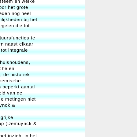
ysteem en welke
or het grote
heden nog heel
lijkheden bij het
egelen die tot
tuursfuncties te
en naast elkaar
ot integrale
 huishoudens,
sche en
 de historiek
chemische
 beperkt aantal
eld van de
ze metingen niet
uynck &
grijke
 op (Demuynck &
et inzicht in het