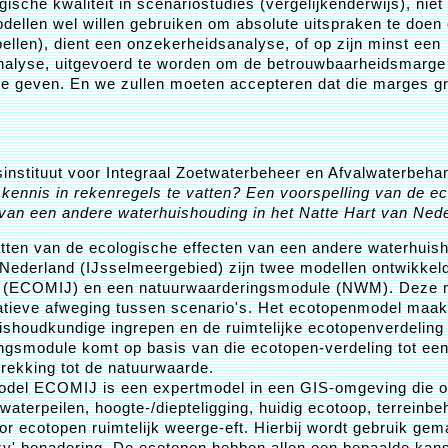
gische kwaliteit in scenariostudies (vergelijkenderwijs), niet
ellen wel willen gebruiken om absolute uitspraken te doen 
ellen), dient een onzekerheidsanalyse, of op zijn minst een
nalyse, uitgevoerd te worden om de betrouwbaarheidsmarge
te geven. En we zullen moeten accepteren dat die marges gro
ksinstituut voor Integraal Zoetwaterbeheer en Afvalwaterbeha
 kennis in rekenregels te vatten? Een voorspelling van de e
van een andere waterhuishouding in het Natte Hart van Nede
tten van de ecologische effecten van een andere waterhuish
 Nederland (IJsselmeergebied) zijn twee modellen ontwikkel
 (ECOMIJ) en een natuurwaarderingsmodule (NWM). Deze m
latieve afweging tussen scenario's. Het ecotopenmodel maakt
ishoudkundige ingrepen en de ruimtelijke ecotopenverdeling
ngsmodule komt op basis van die ecotopen-verdeling tot ee
rekking tot de natuurwaarde.
del ECOMIJ is een expertmodel in een GIS-omgeving die o
aterpeilen, hoogte-/diepteligging, huidig ecotoop, terreinbe
or ecotopen ruimtelijk weerge-eft. Hierbij wordt gebruik ge
zy' benadering. De ecotopen hebben allen een bepaalde ka