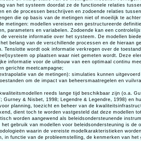
rag van het systeem doordat ze de functionele relaties tusse
n en de processen beschrijven en zodoende relaties tussen
rengen die op basis van de metingen niet of moeilijk te achter
de metingen: modellen vereisen een gestructureerde definiti
n, parameters en variabelen. Zodoende kan een controlelij
de vereiste informatie over het systeem. De modellen biede
 het belang van de verschillende processen en de hieraan ge
. Tenslotte wordt ook informatie verkregen over de toestand
eel)systeem op plaatsen waar niet gemeten wordt. Deze el
ke informatie voor de uitbouw van een optimaal continu mee
en gerichte meetcampagne;
(extrapolatie van de metingen): simulaties kunnen uitgevoer
toestanden om de impact van beheersmaatregelen en vuilvra
waliteitsmodellen reeds lange tijd beschikbaar zijn (o.a. Gut
; Gurney & Nisbet, 1998; Legendre & Legendre, 1998) en hun
oor planning, toezicht en beheer van de kwaliteitsinfrastruc
end, dient toch te worden vastgesteld dat deze modellen tot
tisch worden aangewend als beleidsondersteunende instrum
 het gebruik van modellen voor beleidsondersteuning is de 
odologieën waarin de vereiste modelkarakteristieken worde
, in functie van de probleemstelling, de kenmerken van het 