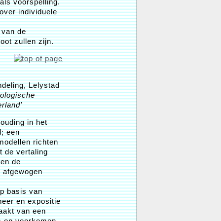
 als voorspelling.
over individuele
 van de
ot zullen zijn.
ndeling, Lelystad
cologische
rland'
ouding in het
d; een
odellen richten
 de vertaling
 en de
n afgewogen
p basis van
heer en expositie
maakt van een
ns op voorkomen