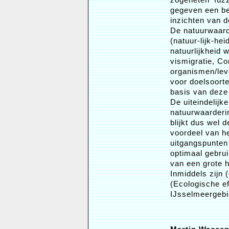
gegeven een be
inzichten van d
De natuurwaard
(natuur-lijk-hei
natuurlijkheid 
vismigratie, C
organismen/lev
voor doelsoort
basis van deze 
De uiteindelijk
natuurwaarderi
blijkt dus wel 
voordeel van h
uitgangspunten 
optimaal gebru
van een grote 
Inmiddels zijn
(Ecologische ef
IJsselmeergebi