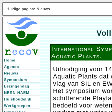
Huidige pagina: Nieuws
Voll
International Sym
Aquatic Plants.
Home
Agenda
Uitnodiging voor 1
Nieuws
Aquatic Plants dat
Symposium
vlag van SIL en E
Lezingendag
Het symposium wor
NERN-NAEM
schitterende Playfa
Huishoudelijk
bedoeld voor wete
Werkgroepen