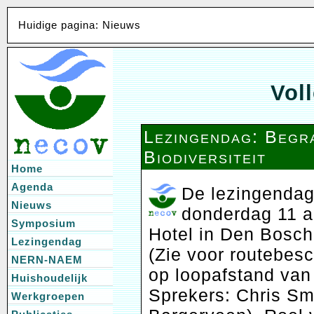
Huidige pagina: Nieuws
Voll
Lezingendag: Begr
Biodiversiteit
Home
Agenda
De lezingendag
Nieuws
donderdag 11 ap
Symposium
Hotel in Den Bosch
Lezingendag
(Zie voor routebesc
NERN-NAEM
op loopafstand van
Huishoudelijk
Sprekers: Chris Smi
Werkgroepen