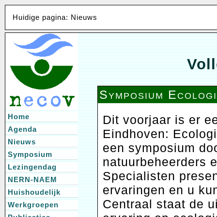
Huidige pagina: Nieuws
Voll
Symposium Ecologie
Home
Dit voorjaar is er
Agenda
Eindhoven: Ecologie
Nieuws
een symposium doo
Symposium
natuurbeheerders 
Lezingendag
Specialisten prese
NERN-NAEM
ervaringen en u kun
Huishoudelijk
Centraal staat de u
Werkgroepen