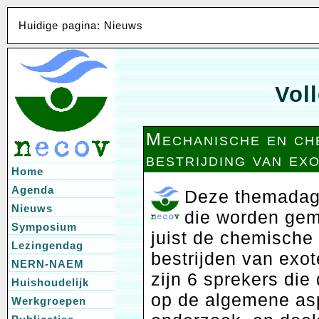
Huidige pagina: Nieuws
Voll
Mechanische en ch
bestrijding van ex
Home
Agenda
Deze themadag
Nieuws
die worden ge
Symposium
juist de chemische
Lezingendag
bestrijden van exo
NERN-NAEM
zijn 6 sprekers die
Huishoudelijk
op de algemene as
Werkgroepen