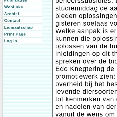
beheerssubsidies.
Publicaties
studiemiddag de aa
Weblinks
Archief
bieden oplossingen
Contact
gisteren soelaas v
Lidmaatschap
Welke aanpak is er
Print Page
kunnen die oplossi
Log in
oplossen van de hu
inleidingen op dit
spreken over de bio
Edo Knegtering de r
promotiewerk zien:
overheid bij het be
levende diersoorten
tot kenmerken van 
en nadelen van der
vanuit de wens om b