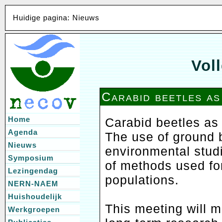
Huidige pagina: Nieuws
Voll
Carabid beetles as
Home
Carabid beetles as 
Agenda
The use of ground b
Nieuws
environmental studi
Symposium
of methods used fo
Lezingendag
populations.
NERN-NAEM
Huishoudelijk
This meeting will m
Werkgroepen