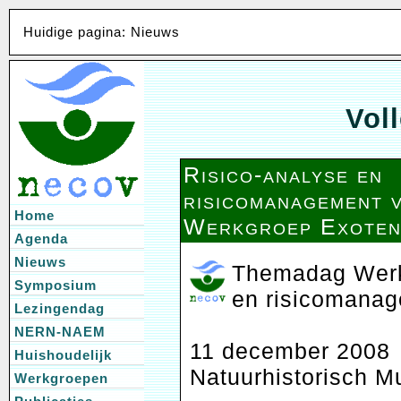
Huidige pagina: Nieuws
Voll
Risico-analyse en
risicomanagement 
Home
Werkgroep Exoten
Agenda
Nieuws
Themadag Werk
Symposium
en risicomanag
Lezingendag
NERN-NAEM
11 december 2008
Huishoudelijk
Natuurhistorisch 
Werkgroepen