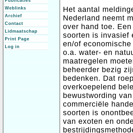
Publicaties
Het aantal melding
Weblinks
Archief
Nederland neemt me
Contact
over hand toe. Een
Lidmaatschap
soorten is invasief
Print Page
en/of economische 
Log in
o.a. water- en natu
maatregelen moeten
beheerder bezig zij
bedenken. Dat roe
overkoepelend bele
bewustwording van 
commerciële handel
soorten is onontbee
van exoten en ond
bestrijdingsmethod