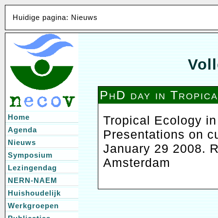
Huidige pagina: Nieuws
Voll
PhD day in Tropic
Home
Tropical Ecology in
Agenda
Presentations on c
Nieuws
January 29 2008. 
Symposium
Amsterdam
Lezingendag
NERN-NAEM
Huishoudelijk
Werkgroepen