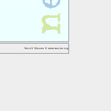
NecoV Nieuws © www.
n
eco
v
.org