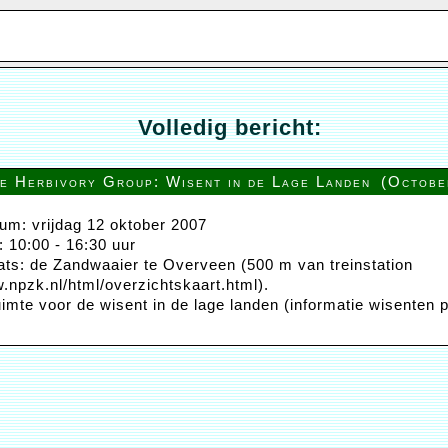
Volledig bericht:
e Herbivory Group: Wisent in de Lage Landen
(Octobe
um: vrijdag 12 oktober 2007
d: 10:00 - 16:30 uur
ats: de Zandwaaier te Overveen (500 m van treinstation
w.npzk.nl/html/overzichtskaart.html).
imte voor de wisent in de lage landen (informatie wisenten p