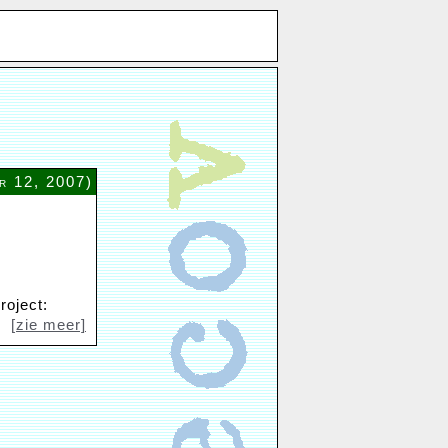
r 12, 2007)
roject:
[zie meer]