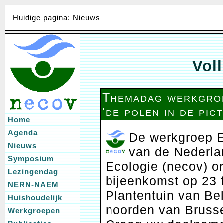
Huidige pagina: Nieuws
Voll
Themadag werkgro
'de polen in de pic
Home
Agenda
De werkgroep E
Nieuws
van de Nederla
Symposium
Ecologie (necov) o
Lezingendag
bijeenkomst op 23 
NERN-NAEM
Plantentuin van Bel
Huishoudelijk
noorden van Brusse
Werkgroepen