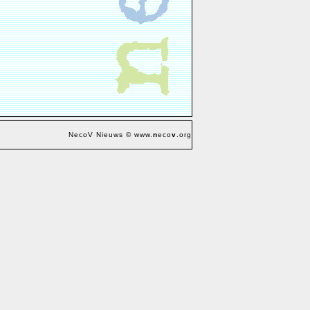
NecoV Nieuws © www.
n
eco
v
.org