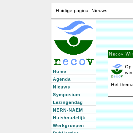
Huidige pagina: Nieuws
Necov Win
Op 
Home
win
Agenda
Het thema
Nieuws
Symposium
Lezingendag
NERN-NAEM
Huishoudelijk
Werkgroepen