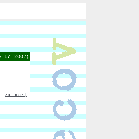
y 17, 2007)
b"
[zie meer]