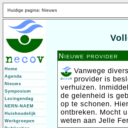
Huidige pagina: Nieuws
Voll
Nieuwe provider
Home
Vanwege divers
Agenda
provider is bes
Nieuws
verhuizen. Inmiddel
Symposium
de gelenheid is ge
Lezingendag
op te schonen. Hie
NERN-NAEM
ontbreken. Mocht u 
Huishoudelijk
weten aan Jelle Fe
Werkgroepen