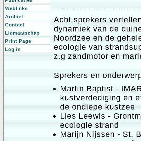
Publicaties
Weblinks
Archief
Acht sprekers vertelle
Contact
dynamiek van de duine
Lidmaatschap
Noordzee en de gehel
Print Page
ecologie van strandsu
Log in
z.g zandmotor en mari
Sprekers en onderwer
Martin Baptist - IMA
kustverdediging en e
de ondiepe kustzee
Lies Leewis - Grontm
ecologie strand
Marijn Nijssen - St.