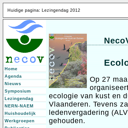
Huidige pagina: Lezingendag 2012
NecoV
Ecolo
Home
Agenda
Op 27 maar
Nieuws
organiseer
Symposium
ecologie van kust en 
Lezingendag
Vlaanderen. Tevens za
NERN-NAEM
ledenvergadering (AL
Huishoudelijk
gehouden.
Werkgroepen